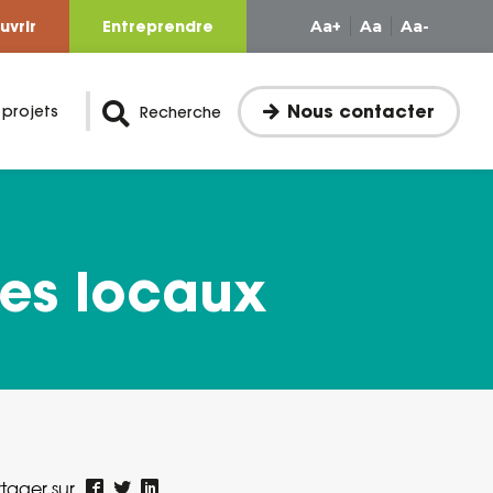
uvrir
Entreprendre
Aa+
Aa
Aa-
Nous contacter
 projets
Recherche
des locaux
tager sur