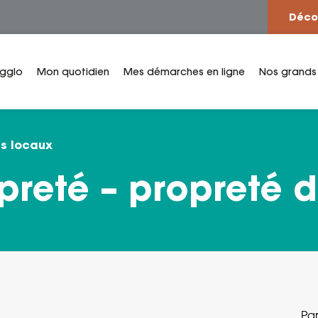
Déco
Agglo
Mon quotidien
Mes démarches en ligne
Nos grands
es locaux
preté – propreté 
Par