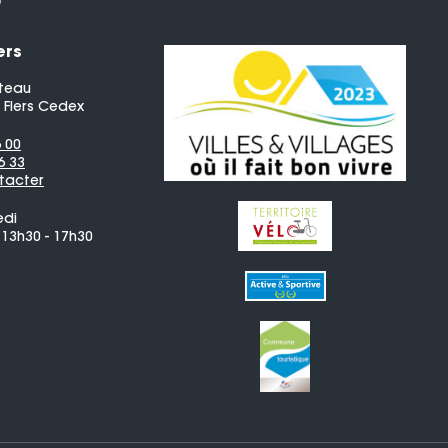
ers
teau
 Flers Cedex
6 00
6 33
tacter
edi
 13h30 - 17h30