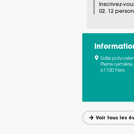
Inscrivez-vou
02. 12 perso
Informatio
Salle polyvale
Pierre Lemière,
61100 Flers
Voir tous les 