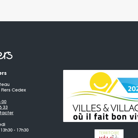
ers
teau
 Flers Cedex
6 00
6 33
tacter
edi
 13h30 - 17h30