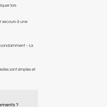
quer lors
r secours à une
e abondamment – La
estes sont simples et
nements ?