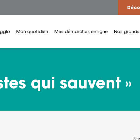
Déco
Agglo
Mon quotidien
Mes démarches en ligne
Nos grands
stes qui sauvent »
Par