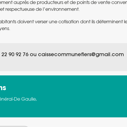
rement auprès de producteurs et de points de vente convent
 et respectueuse de l’environnement.
habitants doivent verser une cotisation dont ils déterminent 
yens.
 22 90 92 76 ou
caissecommuneflers@gmail.com
ns
énéral-De Gaulle,