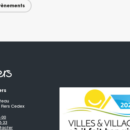
évènements
ers
teau
 Flers Cedex
6 00
6 33
tacter