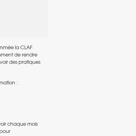
mée la CLAF.
tamment de rendre
voir des pratiques
mation :
oir chaque mois
 pour