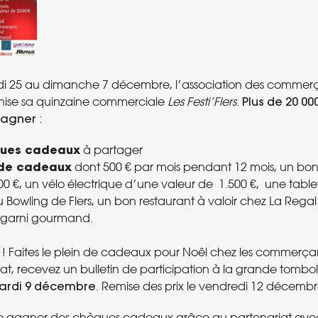
di 25 au dimanche 7 décembre, l’association des commerça
ise sa quinzaine commerciale
Les Festi’Flers
.
Plus de 20 0
gagner
:
ques cadeaux
à partager
 de cadeaux
dont 500 € par mois pendant 12 mois, un bo
0 €, un vélo électrique d’une valeur de 1.500 €, une table
u Bowling de Flers, un bon restaurant à valoir chez La Regal
 garni gourmand.
! Faites le plein de cadeaux pour Noël chez les commerçant
at, recevez un bulletin de participation à la grande tombo
mardi 9 décembre
. Remise des prix le vendredi 12 décembr
e gagner des chèques cadeaux grâce au partenariat av