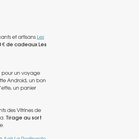
nts et artisans
Les
00 € de cadeaux Les
n pour un voyage
tte Android, un bon
’ette, un panier
s des Vitrines de
la.
Tirage au sort
e.
ec
Agir La Redingote
.