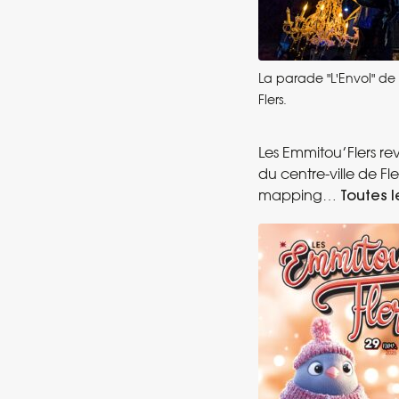
La parade "L'Envol" d
Flers.
Les Emmitou’Flers re
du centre-ville de F
mapping…
Toutes l