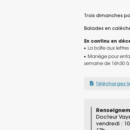
Trois dimanches pou
Balades en calèche
En continu en déc
La boîte aux lettre
Manège pour enfant
semaine de 16h30 à 1
Téléchargez l
Renseignem
Docteur Vayss
vendredi : 10