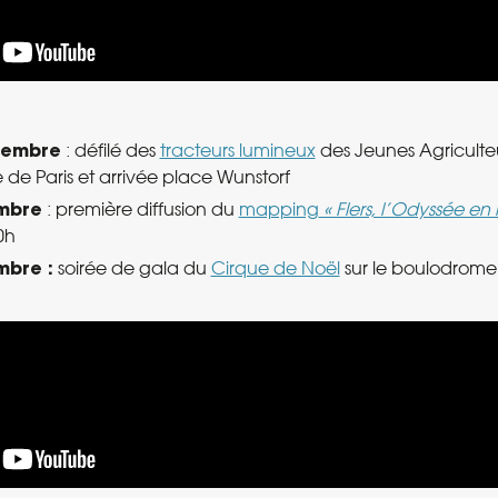
cembre
: défilé des
tracteurs lumineux
des Jeunes Agriculteu
 de Paris et arrivée place Wunstorf
mbre
: première diffusion du
mapping
« Flers, l’Odyssée en 
0h
bre :
soirée de gala du
Cirque de Noël
sur le boulodrome