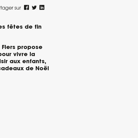
tager sur
es fêtes de fin
 Flers propose
our vivre la
isir aux enfants,
s cadeaux de Noël