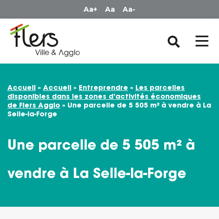
Panneau de gestion des cookies
Aa+
Aa
Aa-
Accueil
»
Accueil
»
Entreprendre
»
Les parcelles
disponibles dans les zones d’activités économiques
de Flers Agglo
»
Une parcelle de 5 505 m² à vendre à La
Selle-la-Forge
Une parcelle de 5 505 m² à
vendre à La Selle-la-Forge